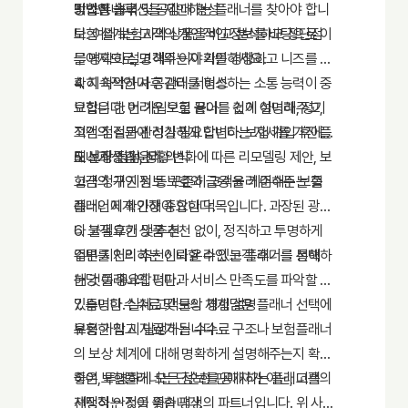
방법입니다.
적합한 솔루션을 제안하는 플래너를 찾아야 합니
3. 소통 능력 및 공감대 형성
다. 여러 보험사의 상품을 비교 분석하고 장단점
보험 설계는 고객의 개인적인 정보를 바탕으로 이
을 명확히 설명해주는지 확인하세요.
루어지므로, 고객의 이야기를 경청하고 니즈를 정
확히 파악하며 공감대를 형성하는 소통 능력이 중
4. 지속적인 사후 관리 서비스
요합니다. 어려운 보험 용어를 쉽게 설명해주고,
보험은 한 번 가입으로 끝나는 것이 아니라, 정기
고객의 질문에 성실하게 답변하는 자세를 가진 플
적인 점검과 관리가 필요합니다. 보험 가입 후에
래너가 좋습니다.
도 보장 점검, 상황 변화에 따른 리모델링 제안, 보
5. 신뢰성과 윤리 의식
험금 청구 지원 등 꾸준히 고객을 케어해주는 플
고객의 개인 정보 보호와 금융 윤리 준수는 보험
래너인지 확인해야 합니다.
플래너에게 가장 중요한 덕목입니다. 과장된 광고
나 불필요한 상품 추천 없이, 정직하고 투명하게
6. 고객 후기 및 추천
업무를 처리하는 신뢰할 수 있는 플래너를 선택하
주변 지인의 추천이나 온라인 고객 후기를 통해
는 것이 중요합니다.
해당 플래너의 평판과 서비스 만족도를 파악할 수
있습니다. 실제 고객들의 경험담은 플래너 선택에
7. 투명한 수수료 및 보상 체계 설명
유용한 참고 자료가 됩니다.
보험 가입 시 발생하는 수수료 구조나 보험플래너
의 보상 체계에 대해 명확하게 설명해주는지 확인
하여, 투명하게 모든 정보를 공개하는 플래너를
좋은 보험플래너는 단순한 판매자가 아닌, 고객의
선택하는 것이 좋습니다.
재정적 안정을 위한 평생의 파트너입니다. 위 사