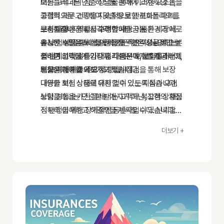
너는 고객과의 심층 상담을 통해 이러한 요소들을
보험플래너는 단순히 상품 판매에 그치지 않고,
종합적으로 고려하여 맞춤형 보험 포트폴리오를
고객의 재무 건강을 지속적으로 관리하는 파트너
구축해줍니다. 시시각각 변하는 금융 환경과 새로
로서 다양한 역할을 수행합니다. 이들은 시장에
보험플래너 선택 시 고려할 사항
운 보험 상품 출시 속에서 전문적인 지식 없이는
출시된 수많은 보험 상품들을 객관적으로 비교 분
유능한 보험플래너를 선택하는 것은 성공적인 보
올바른 선택을 하기 어렵기 때문에, 보험플래너의
석하여 고객에게 가장 유리한 선택지를 제공하며,
험 설계의 첫걸음입니다. 다음은 보험플래너 선택
역할은 더욱 중요해지고 있습니다.
보험 가입 이후에도 정기적인 점검을 통해 보장
시 고려해야 할 주요 사항입니다.
전문성과 경험
내용을 최신 상태로 유지할 수 있도록 돕습니다.
다양한 보험 상품에 대한 깊이 있는 지식과 오랜
상담 경험을 가진 플래너는 고객의 복잡한 상황을
보험플래너는 단순한 판매자가 아닌, 고객의 재정
정확히 이해하고 해결책을 제시할 수 있습니다.
적 안정을 위한 장기적인 동반자입니다. 신뢰할
객관적인 분석 능력
수 있는 플래너와 함께라면 복잡한 보험의 세계를
더보기 +
특정 회사나 상품에 치우치지 않고, 고객의 입장
현명하게 항해할 수 있을 것입니다.
에서 여러 보험사의 상품을 객관적으로 비교 분석
하여 최적의 솔루션을 제공하는지 확인해야 합니
다.
지속적인 관리 서비스
보험 가입 후에도 정기적인 보장 점검, 생활 환경
변화에 따른 리모델링 제안, 보험금 청구 지원 등