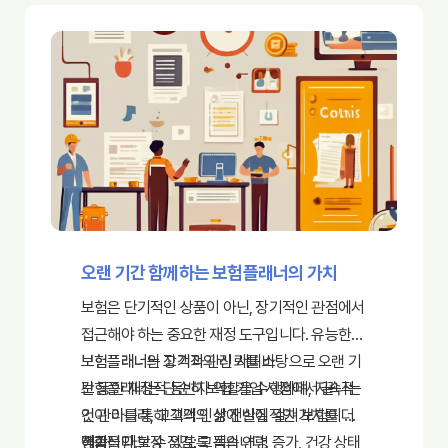
오랜 기간 함께하는 보험플래너의 가치
보험은 단기적인 상품이 아닌, 장기적인 관점에서
접근해야 하는 중요한 재정 도구입니다. 유능한
보험플래너는 고객과의 신뢰를 바탕으로 오랜 기
보험플래너의 장기적 관리 서비스
간 동안 재정적 동반자 역할을 수행하며, 지속적
보험플래너는 단순히 보험 가입 시점에서 끝나는
인 관리를 통해 고객의 삶에 실질적인 가치를 더
것이 아니라, 고객의 인생 전반에 걸쳐 보험이 제
해줍니다.
역할을 다할 수 있도록 돕습니다.
정기적인 보장 점검:
고객의 연령 증가, 건강 상태