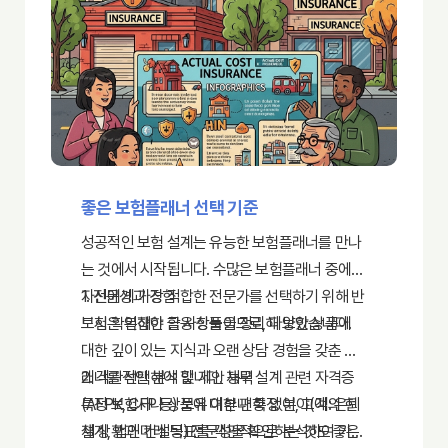
니다.
정보 비대칭 해소:
일반인이 알기 어려운 보험 약
관의 세부 내용이나 숨겨진 조항 등을 설명해주어
정보 비대칭으로 인한 불이익을 방지합니다.
좋은 보험플래너 선택 기준
성공적인 보험 설계는 유능한 보험플래너를 만나
는 것에서 시작됩니다. 수많은 보험플래너 중에서
자신에게 가장 적합한 전문가를 선택하기 위해 반
1. 전문성과 경험
드시 확인해야 할 사항들을 정리해 보았습니다.
보험은 복잡한 금융 상품이므로, 다양한 상품에
대한 깊이 있는 지식과 오랜 상담 경험을 갖춘 플
래너를 선택해야 합니다. 재무 설계 관련 자격증
2. 객관적인 분석 및 제안 능력
(AFPK, CFP 등) 보유 여부나 특정 분야(예: 은퇴
특정 보험사나 상품에 대한 편향 없이, 고객의 현
설계, 법인 컨설팅) 전문성을 확인하는 것도 좋은
재 상황과 미래 목표를 객관적으로 분석하여 가장